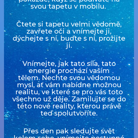
svou tapetu v mobilu.
Čtete si tapetu velmi vědomě,
zavřete oči a vnímejte ji,
dýchejte s ní, buďte s ní, prožijte
ji.
Vnímejte, jak tato síla, tato
energie prochází vaším
tělem.
Nechte svou vědomou
mysl, ať vám nabídne možnou
realitu, ve které se pro vás toto
všechno už děje.
Zamilujte se do
této nové reality, kterou právě
teď spolutvoříte.
Přes den pak sledujte svět