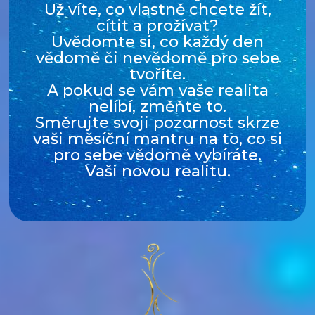
Už víte, co vlastně chcete žít,
cítit a prožívat?
Uvědomte si, co každý den
vědomě či nevědomě pro sebe
tvoříte.
A pokud se vám vaše realita
nelíbí, změňte to.
Směrujte svoji pozornost skrze
vaši měsíční mantru na to, co si
pro sebe vědomě vybíráte.
Vaši novou realitu.