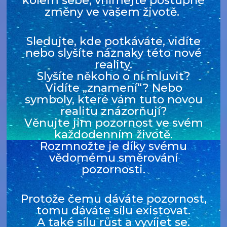
kolem sebe, vnímejte postupné
změny ve vašem životě.
Sledujte, kde potkáváte, vidíte
nebo slyšíte náznaky této nové
reality.
Slyšíte někoho o ní mluvit?
Vidíte „znamení“? Nebo
symboly, které vám tuto novou
realitu znázorňují?
Věnujte jim pozornost ve svém
každodenním životě.
Rozmnožte je díky svému
vědomému směrování
pozornosti.
Protože čemu dáváte pozornost,
tomu dáváte sílu existovat.
A také sílu růst a vyvíjet se.