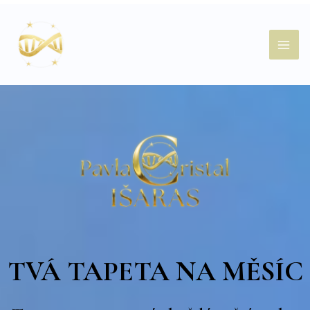
Přeskočit
Mai
na
obsah
Men
TVÁ TAPETA NA MĚSÍC