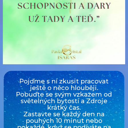
Pojďme s ní zkusit pracovat
ještě o něco hlouběji.
Pobuďte se svým vzkazem od
světelných bytostí a Zdroje
krátký čas.
Zastavte se každý den na
pouhých 10 minut nebo
pokaždé, když se podíváte na